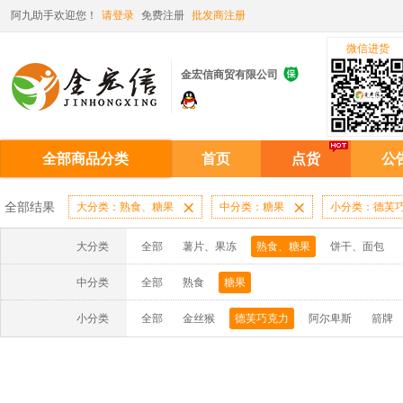
阿九助手欢迎您！
请登录
免费注册
批发商注册
微信进货

金宏信商贸有限公司
全部商品分类
首页
点货
公
全部结果
大分类：熟食、糖果

中分类：糖果

小分类：德芙
大分类
全部
薯片、果冻
熟食、糖果
饼干、面包
中分类
全部
熟食
糖果
小分类
全部
金丝猴
德芙巧克力
阿尔卑斯
箭牌