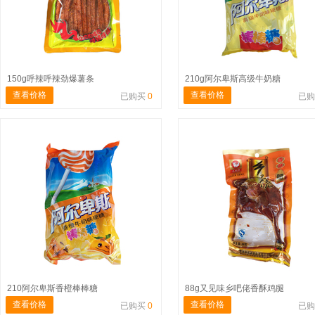
150g呼辣呼辣劲爆薯条
210g阿尔卑斯高级牛奶糖
查看价格
查看价格
已购买
0
已
210阿尔卑斯香橙棒棒糖
88g又见味乡吧佬香酥鸡腿
查看价格
查看价格
已购买
0
已