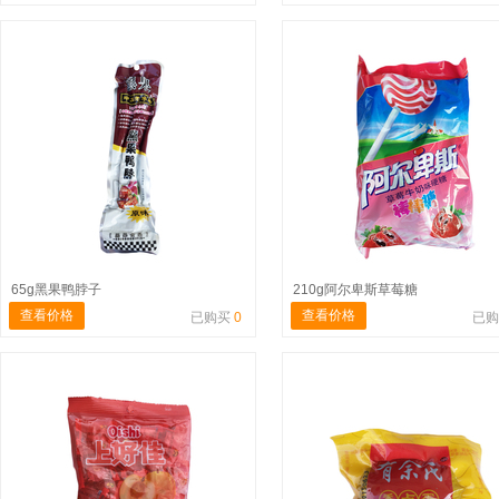
65g黑果鸭脖子
210g阿尔卑斯草莓糖
查看价格
查看价格
已购买
0
已