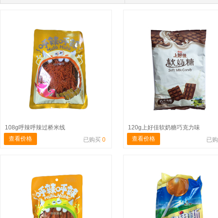
108g呼辣呼辣过桥米线
120g上好佳软奶糖巧克力味
查看价格
查看价格
已购买
0
已