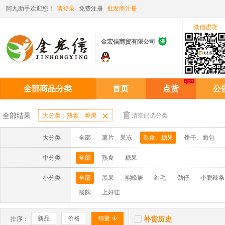
阿九助手欢迎您！
请登录
免费注册
批发商注册
微信进货

金宏信商贸有限公司
全部商品分类
首页
点货
公
全部结果
大分类：熟食、糖果

清空已选分类
大分类
全部
薯片、果冻
熟食、糖果
饼干、面包
中分类
全部
熟食
糖果
小分类
全部
黑果
熙峰居
红毛
劲仔
小鹏辣条
箭牌
上好佳


新品
价格
销量
补货历史
排序：