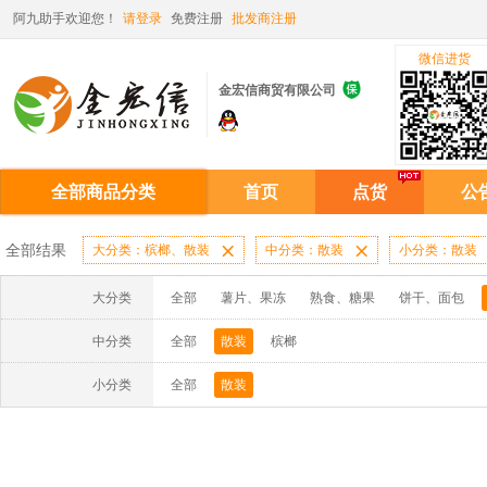
阿九助手欢迎您！
请登录
免费注册
批发商注册
微信进货

金宏信商贸有限公司
全部商品分类
首页
点货
公
全部结果
大分类：槟榔、散装

中分类：散装

小分类：散装
大分类
全部
薯片、果冻
熟食、糖果
饼干、面包
中分类
全部
散装
槟榔
小分类
全部
散装