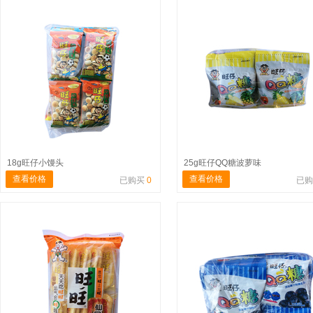
18g旺仔小馒头
25g旺仔QQ糖波萝味
查看价格
查看价格
已购买
0
已