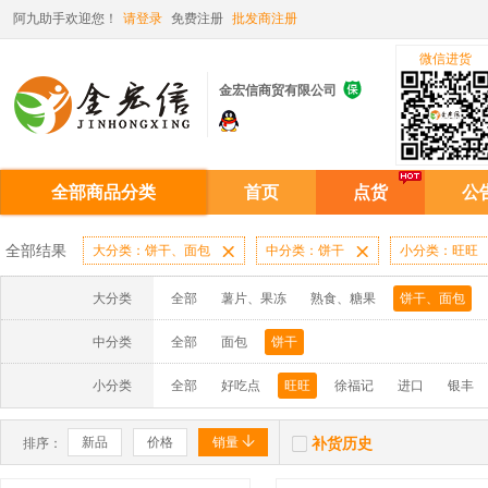
阿九助手欢迎您！
请登录
免费注册
批发商注册
微信进货

金宏信商贸有限公司
全部商品分类
首页
点货
公
全部结果
大分类：饼干、面包

中分类：饼干

小分类：旺旺
大分类
全部
薯片、果冻
熟食、糖果
饼干、面包
中分类
全部
面包
饼干
小分类
全部
好吃点
旺旺
徐福记
进口
银丰


新品
价格
销量
补货历史
排序：