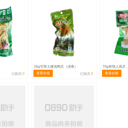
26g可荣土楼泡鸭爪（清香）
70g有情人凤爪
查看价格
查看价格
已购买
0
已购买
0