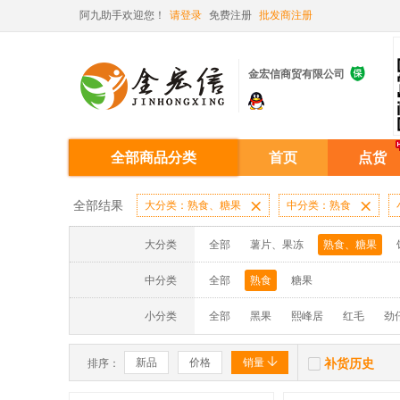
阿九助手欢迎您！
请登录
免费注册
批发商注册

金宏信商贸有限公司
全部商品分类
首页
点货
全部结果
大分类：熟食、糖果

中分类：熟食

大分类
全部
薯片、果冻
熟食、糖果
中分类
全部
熟食
糖果
小分类
全部
黑果
熙峰居
红毛
劲


新品
价格
销量
补货历史
排序：