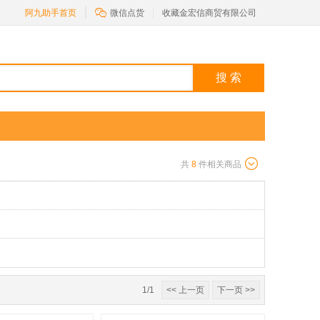

阿九助手首页
微信点货
收藏金宏信商贸有限公司
搜 索
共
8
件相关商品
1/1
<< 上一页
下一页 >>