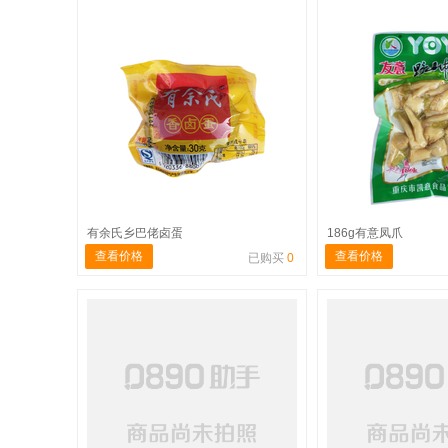
有余氏乡巴佬卤蛋
186g有意凤爪
查看价格
查看价格
已购买
0