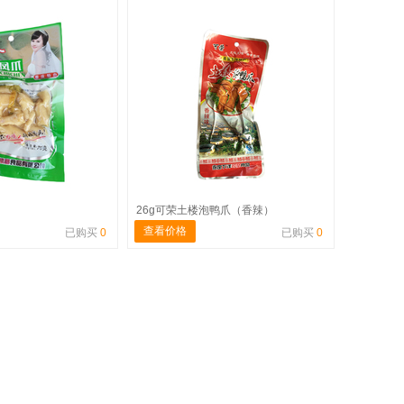
26g可荣土楼泡鸭爪（香辣）
查看价格
已购买
0
已购买
0