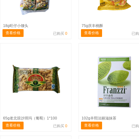
18g旺仔小馒头
75g庆丰桃酥
查看价格
查看价格
已购买
0
已
65g老北琼沙琪玛（葡萄）1*100
102g丰熙法丽滋抹茶
查看价格
查看价格
已购买
0
已