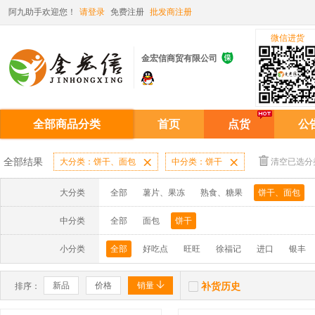
阿九助手欢迎您！
请登录
免费注册
批发商注册
微信进货

金宏信商贸有限公司
全部商品分类
首页
点货
公
全部结果
大分类：饼干、面包

中分类：饼干

清空已选分
大分类
全部
薯片、果冻
熟食、糖果
饼干、面包
中分类
全部
面包
饼干
小分类
全部
好吃点
旺旺
徐福记
进口
银丰


新品
价格
销量
补货历史
排序：