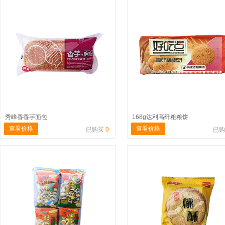
秀峰香香芋面包
168g达利高纤粗粮饼
查看价格
查看价格
已购买
0
已