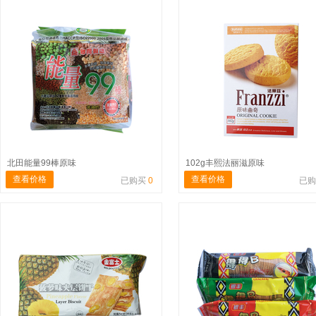
北田能量99棒原味
102g丰熙法丽滋原味
查看价格
查看价格
已购买
0
已