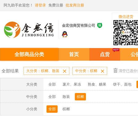
阿九助手欢迎您！
请登录
免费注册
批发商注册
微信进货

金宏信商贸有限公司
全部商品分类
首页
点货
公
全部结果
大分类：槟榔、散装

中分类：槟榔

清空已选分
大分类
全部
薯片、果冻
熟食、糖果
饼干、面包
中分类
全部
散装
槟榔
小分类
全部
槟榔