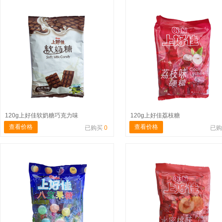
120g上好佳软奶糖巧克力味
120g上好佳荔枝糖
查看价格
查看价格
已购买
0
已