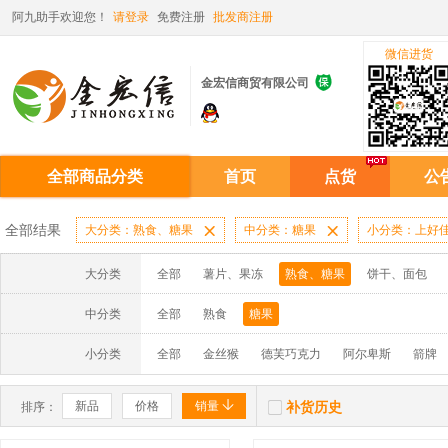
阿九助手欢迎您！
请登录
免费注册
批发商注册
微信进货

金宏信商贸有限公司
全部商品分类
首页
点货
公
全部结果
大分类：熟食、糖果

中分类：糖果

小分类：上好
大分类
全部
薯片、果冻
熟食、糖果
饼干、面包
中分类
全部
熟食
糖果
小分类
全部
金丝猴
德芙巧克力
阿尔卑斯
箭牌


新品
价格
销量
补货历史
排序：