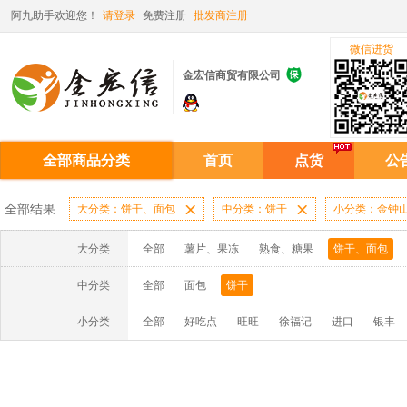
阿九助手欢迎您！
请登录
免费注册
批发商注册
微信进货

金宏信商贸有限公司
全部商品分类
首页
点货
公
全部结果
大分类：饼干、面包

中分类：饼干

小分类：金钟
大分类
全部
薯片、果冻
熟食、糖果
饼干、面包
中分类
全部
面包
饼干
小分类
全部
好吃点
旺旺
徐福记
进口
银丰