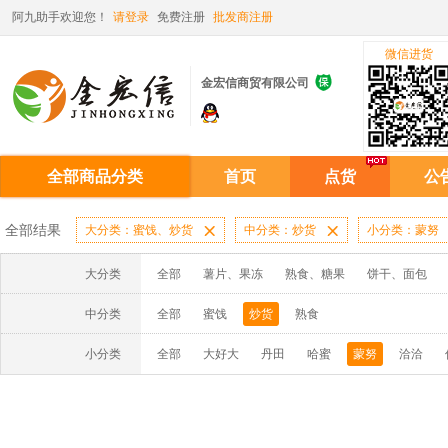
阿九助手欢迎您！
请登录
免费注册
批发商注册
微信进货

金宏信商贸有限公司
全部商品分类
首页
点货
公
全部结果
大分类：蜜饯、炒货

中分类：炒货

小分类：蒙努
大分类
全部
薯片、果冻
熟食、糖果
饼干、面包
中分类
全部
蜜饯
炒货
熟食
小分类
全部
大好大
丹田
哈蜜
蒙努
洽洽