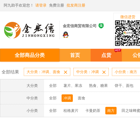
阿九助手欢迎您！
请登录
免费注册
批发商注册
微信进货

金宏信商贸有限公司
全部商品分类
首页
点货
公
全部结果
大分类：冲调、面食

中分类：冲调

小分类：南方
大分类
全部
薯片、果冻
熟食、糖果
饼干、面包
中分类
全部
冲调
面食
小分类
全部
桂格麦片
卡曼奶茶
南方
田之味蜂