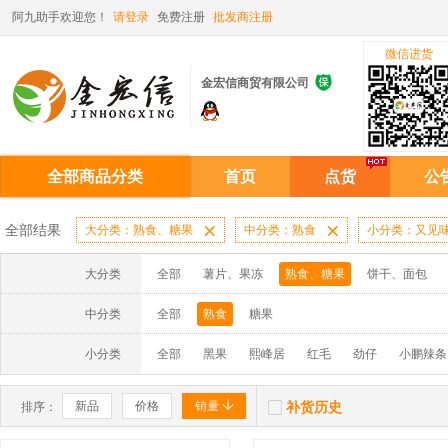
阿九助手欢迎您！
请登录
免费注册
批发商注册
微信进货

金宏信商贸有限公司
全部商品分类
首页
点货
公
全部结果
大分类：熟食、糖果

中分类：熟食

小分类：又见
大分类
全部
薯片、果冻
熟食、糖果
饼干、面包
中分类
全部
熟食
糖果
小分类
全部
黑果
熙峰居
红毛
劲仔
小鹏辣条


新品
价格
销量
补货历史
排序：