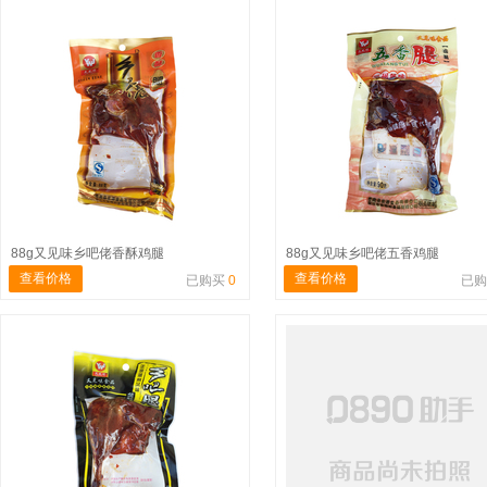
88g又见味乡吧佬香酥鸡腿
88g又见味乡吧佬五香鸡腿
查看价格
查看价格
已购买
0
已