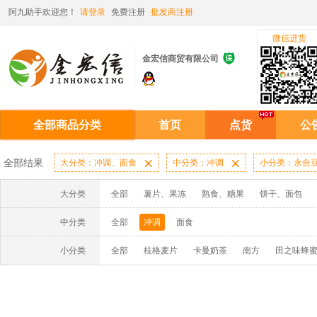
阿九助手欢迎您！
请登录
免费注册
批发商注册
微信进货

金宏信商贸有限公司
全部商品分类
首页
点货
公
全部结果
大分类：冲调、面食

中分类：冲调

小分类：永合
大分类
全部
薯片、果冻
熟食、糖果
饼干、面包
中分类
全部
冲调
面食
小分类
全部
桂格麦片
卡曼奶茶
南方
田之味蜂