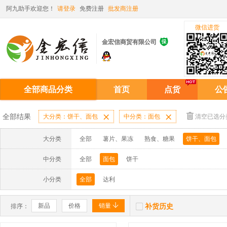
阿九助手欢迎您！
请登录
免费注册
批发商注册
微信进货

金宏信商贸有限公司
全部商品分类
首页
点货
公
全部结果
大分类：饼干、面包

中分类：面包

清空已选分
大分类
全部
薯片、果冻
熟食、糖果
饼干、面包
中分类
全部
面包
饼干
小分类
全部
达利


新品
价格
销量
补货历史
排序：