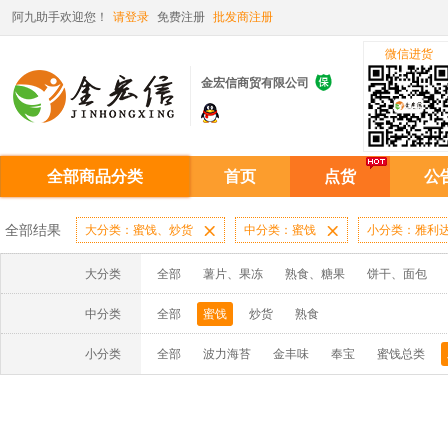
阿九助手欢迎您！
请登录
免费注册
批发商注册
微信进货

金宏信商贸有限公司
全部商品分类
首页
点货
公
全部结果
大分类：蜜饯、炒货

中分类：蜜饯

小分类：雅利
大分类
全部
薯片、果冻
熟食、糖果
饼干、面包
中分类
全部
蜜饯
炒货
熟食
小分类
全部
波力海苔
金丰味
奉宝
蜜饯总类