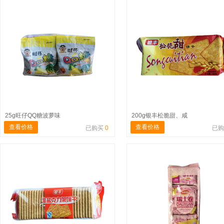
25g旺仔QQ糖波萝味
200g银丰松脆甜、咸
查看价格
查看价格
已购买
0
已