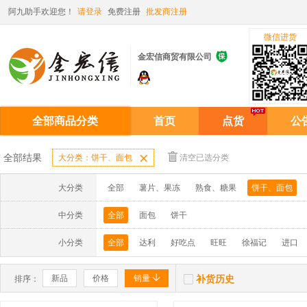
阿九助手欢迎您！
请登录
免费注册
批发商注册
微信进货

金宏信商贸有限公司
全部商品分类
首页
点货
公
全部结果
大分类：饼干、面包

清空已选分类
大分类
全部
薯片、果冻
熟食、糖果
饼干、面包
中分类
全部
面包
饼干
小分类
全部
达利
好吃点
旺旺
徐福记
进口


新品
价格
销量
补货历史
排序：