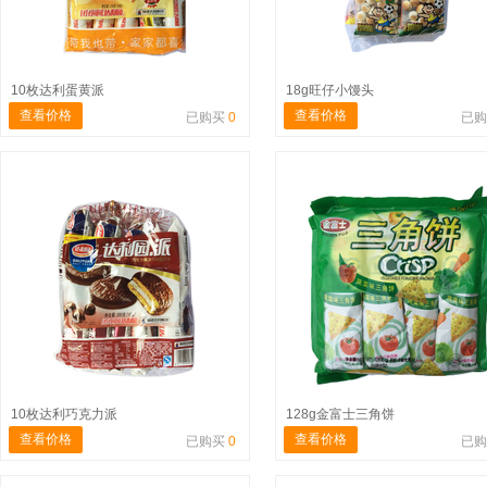
10枚达利蛋黄派
18g旺仔小馒头
查看价格
查看价格
已购买
0
已
10枚达利巧克力派
128g金富士三角饼
查看价格
查看价格
已购买
0
已