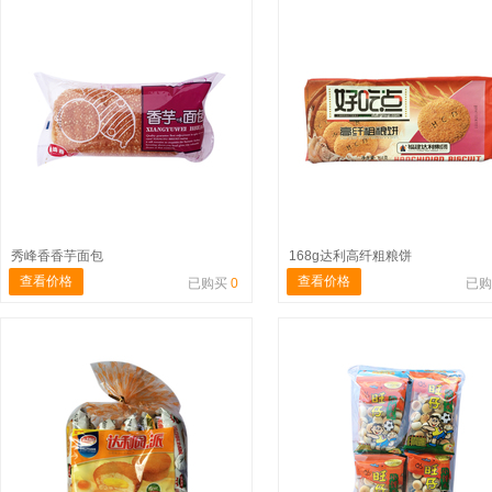
秀峰香香芋面包
168g达利高纤粗粮饼
查看价格
查看价格
已购买
0
已