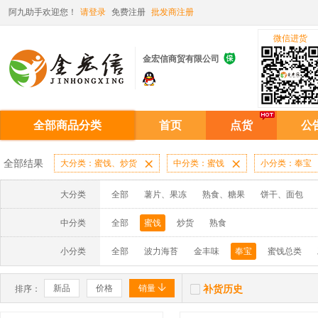
阿九助手欢迎您！
请登录
免费注册
批发商注册
微信进货

金宏信商贸有限公司
全部商品分类
首页
点货
公
全部结果
大分类：蜜饯、炒货

中分类：蜜饯

小分类：奉宝
大分类
全部
薯片、果冻
熟食、糖果
饼干、面包
中分类
全部
蜜饯
炒货
熟食
小分类
全部
波力海苔
金丰味
奉宝
蜜饯总类


新品
价格
销量
补货历史
排序：