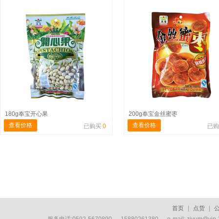
180g奉宝开心果
200g奉宝金丝蜜枣
查看价格
查看价格
已购买
0
已
首页
|
点货
|